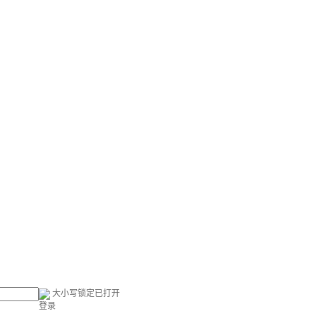
大小写锁定已打开
登录