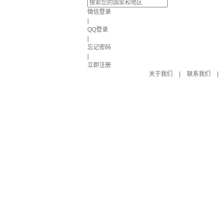
微信登录
|
QQ登录
|
忘记密码
|
立即注册
关于我们
|
联系我们
|